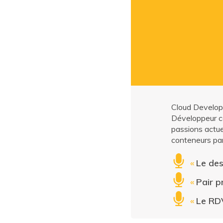
Cloud Develop
Développeur co
passions actue
conteneurs par
«
Le des
«
Pair 
«
Le RDV