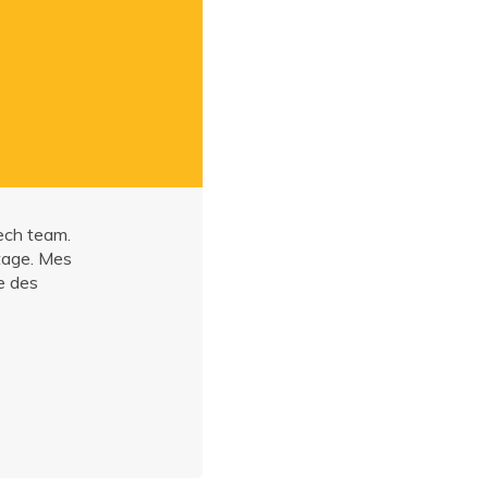
ech team.
utage. Mes
re des