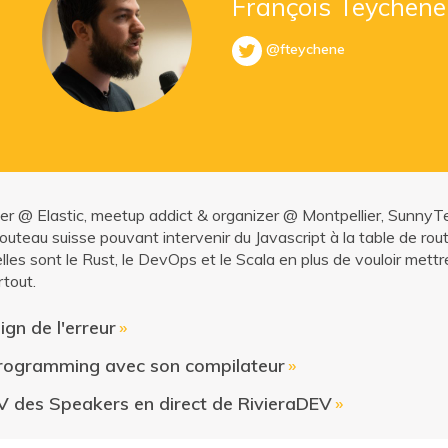
François Teychene
@fteychene
er @ Elastic, meetup addict & organizer @ Montpellier, SunnyT
uteau suisse pouvant intervenir du Javascript à la table de ro
lles sont le Rust, le DevOps et le Scala en plus de vouloir mett
tout.
ign de l'erreur
»
programming avec son compilateur
»
 des Speakers en direct de RivieraDEV
»