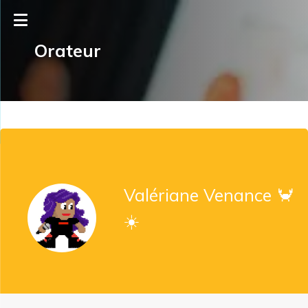
Orateur
Valériane Venance 🦀
☀️