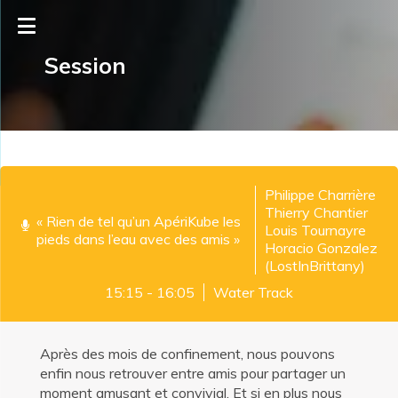
Session
Philippe Charrière
Thierry Chantier
« Rien de tel qu’un ApériKube les
Louis Tournayre
pieds dans l’eau avec des amis »
Horacio Gonzalez
(LostInBrittany)
15:15 - 16:05
Water Track
Après des mois de confinement, nous pouvons
enfin nous retrouver entre amis pour partager un
moment amusant et convivial. Et si en plus nous