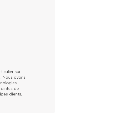
iculier sur
e. Nous avons
hnologies
raintes de
pes clients,