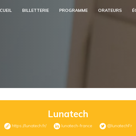
CUEIL
BILLETTERIE
PROGRAMME
ORATEURS
É
Lunatech
https://lunatech.fr/
lunatech-france
@lunatechFr